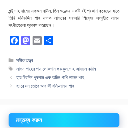
মন্টু শাহ নামের একজন বাউল, তিন খণ্ডের একটি বই প্রকাশ করেছেন যাতে
তিনি মনিরুদ্দিন শাহ নামক লালনের সরাসরি শিষ্যের সংগৃহীত লালন
সংগীতগুলো প্রকাশ করেছেন।
F
M
E
S
a
a
m
h
c
st
ai
ar
বিভাগ
সঙ্গীত তত্ত্ব
e
o
l
e
সমূহ
ট্যাগ
লালন শাহের গান
,
লোকগান গুরুকুল
,
শাহ আবদুল করিম
b
d
সমূহ
হায় চিরদিন পুষলাম এক অচিন পাখি-লালন শাহ
o
o
হা রে মন তোরে আর কী বলি-লালন শাহ
o
n
k
মন্তব্য করুন