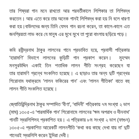
তার শিষ্যরা গান মনে রাখতো আর পরবর্তীকালে লিপিকার তা লিপিবদ্ধ
করতেন। আর এতে করে তার অনেক গানই লিপিবদ্ধ করা হয় নি বলে ধারণা
করা হয়।
বাউলদের জন্য তিনি যেসব গান রচনা করেন, তা কালে-কালে এত
জনপ্রিয়তা লাভ করে যে মানুষ এর মুখে মুখে তা পুরো বাংলায় ছড়িয়ে পড়ে।
কবি রবীন্দ্রনাথ ঠাকুর লালনের গানে প্রভাবিত হয়ে, প্রবাসী পত্রিকার
‘হারামণি’ বিভাগে লালনের কুড়িটি গান প্রকাশ করেন। মুহম্মদ
মনসুরউদ্দিন একাই তিন শতাধিক লালন গীতি সংগ্রহ করেছেন যা
তার হারামণি গ্রন্থে সংকলিত হয়েছে। এ ছাড়াও তার অন্য দুটি গ্রন্থের
শিরোনাম যথাক্রমে ‘লালন ফকিরের গান’ এবং ‘লালন গীতিকা’ যাতে বহু
লালন গীতি সংকলিত হয়েছে।
জ্যোতিরিন্দ্রিনাথ ঠাকুর সম্পাদিত ‘বীণা’, ‘বাদিনী’ পত্রিকায় ৭ম সংখ্যা ২ ভাগ
(মাঘ) ১৩০৫-এ ‘পারমার্থিক গান’ শিরোনামে লালনের ‘ক্ষম অপরাধ ও দীননাথ’
গানটি স্বরলিপিসহ প্রকাশিত হয়। এ পত্রিকায় ৮ম সংখ্যা ২ ভাগ (ফাগুন)
১৩০৫-এ প্রকাশিত আরেকটি লালনগীতি ‘কথা কয় কাছে দেখা যায় না’ দুটি
গানেরই স্বরলিপি করেন ইন্দিরা দেবী।