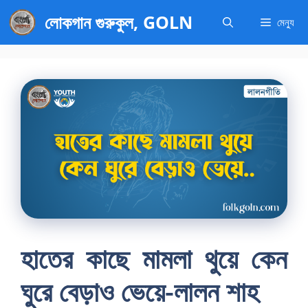
এড়িেয়
লোকগান গুরুকুল, GOLN
মেন্যু
লেখায়
যান
হাতের কাছে মামলা থুয়ে কেন
ঘুরে বেড়াও ভেয়ে-লালন শাহ